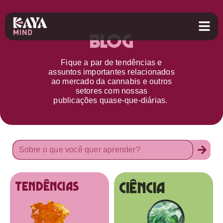
Blog
Fique a par d
e
tendências e
assuntos importantes relacionados
ao
mercado da cannabis
e outros
setores
com nossas
publicações
quase-que-diárias.
Ciência
tendências