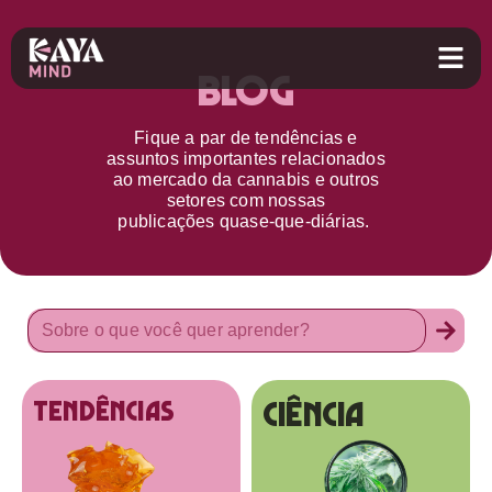
Blog
Fique a par d
e
tendências e
assuntos importantes relacionados
ao
mercado da cannabis
e outros
setores
com nossas
publicações
quase-que-diárias.
Ciência
tendências