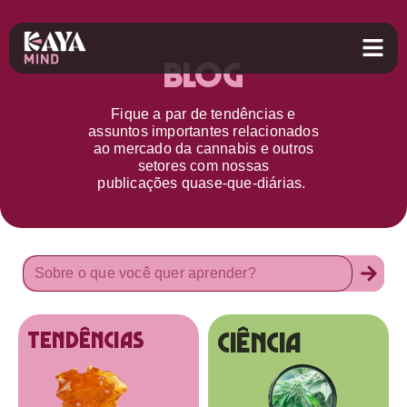
Blog
Fique a par d
e
tendências e
assuntos importantes relacionados
ao
mercado da cannabis
e outros
setores
com nossas
publicações
quase-que-diárias.
Ciência
tendências