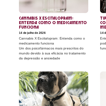
Cannabis X Escitalopram:
Ti
Entenda como o medicamento
co
funciona
me
14 de julho de 2026
14 d
Cannabis X Escitalopram: Entenda como o
Ent
medicamento funciona
pod
Um dos psicofármacos mais prescritos do
fun
mundo devido à sua eficácia no tratamento
da depressão e ansiedade