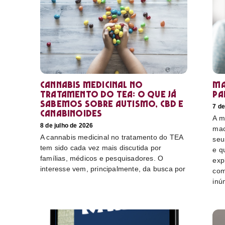
Cannabis medicinal no
Ma
tratamento do TEA: o que já
pa
sabemos sobre autismo, CBD e
7 de
canabinoides
A m
8 de julho de 2026
mac
A cannabis medicinal no tratamento do TEA
seu
tem sido cada vez mais discutida por
e q
famílias, médicos e pesquisadores. O
exp
interesse vem, principalmente, da busca por
com
inú