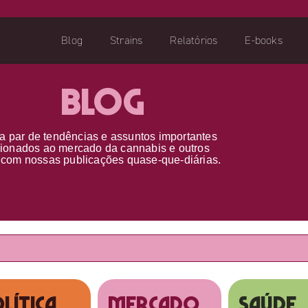
Blog
Strains
Relatórios
E-books
Blog
a par d
e
tendências e assuntos importantes
cionados ao
mercado da cannabis
e outros
s
com nossas publicações
quase-que-diárias.
lítica
MERCADO
SAÚDE