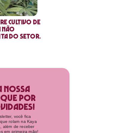
re cultivo de
a não
nta do setor.
a nossa
ique por
idades!​
etter, você fica
 que rolam na Kaya
, além de receber
tos em primeira mão!