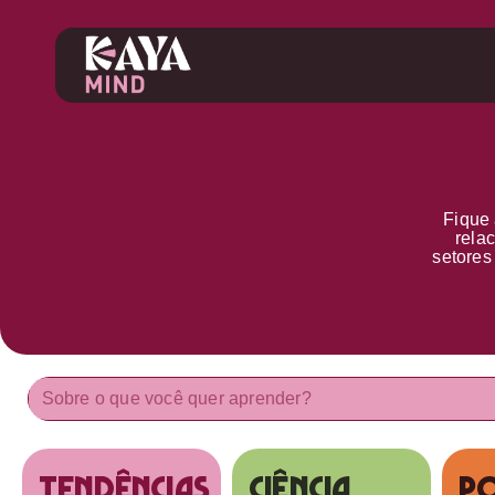
Fique 
rela
setore
tendências
Ciência
Po