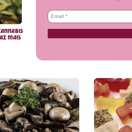
cannabis
faz mais