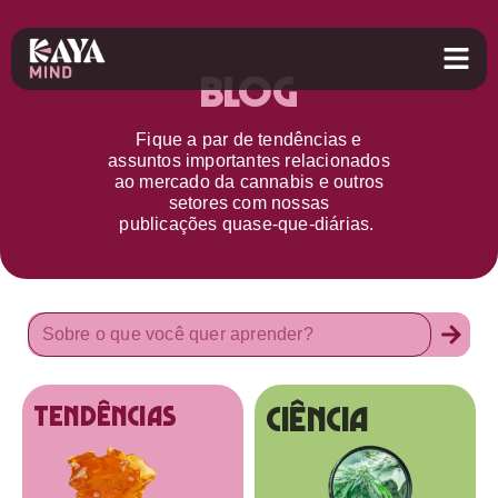
Blog
Fique a par d
e
tendências e
assuntos importantes relacionados
ao
mercado da cannabis
e outros
setores
com nossas
publicações
quase-que-diárias.
Ciência
tendências