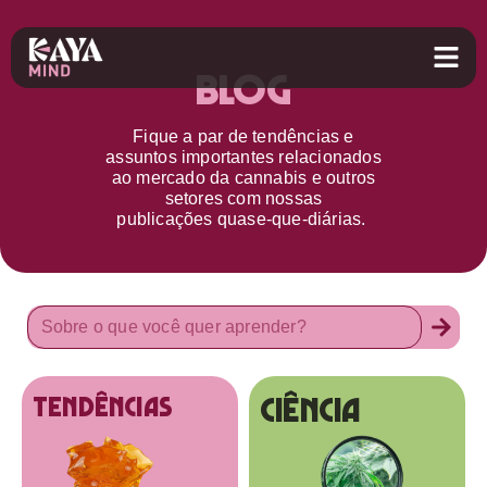
Blog
Fique a par d
e
tendências e
assuntos importantes relacionados
ao
mercado da cannabis
e outros
setores
com nossas
publicações
quase-que-diárias.
Ciência
tendências