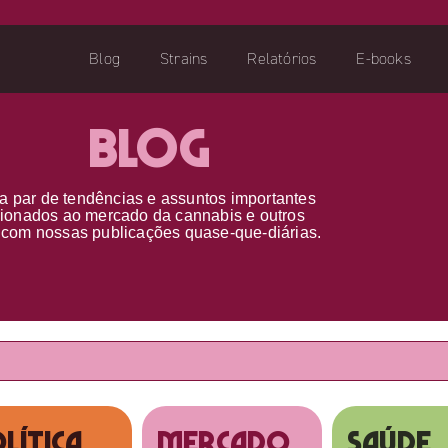
Blog
Strains
Relatórios
E-books
Blog
a par d
e
tendências e assuntos importantes
cionados ao
mercado da cannabis
e outros
s
com nossas publicações
quase-que-diárias.
lítica
MERCADO
SAÚDE