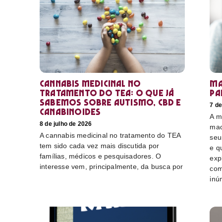
Cannabis medicinal no
Ma
tratamento do TEA: o que já
pa
sabemos sobre autismo, CBD e
7 de
canabinoides
A m
8 de julho de 2026
mac
A cannabis medicinal no tratamento do TEA
seu
tem sido cada vez mais discutida por
e q
famílias, médicos e pesquisadores. O
exp
interesse vem, principalmente, da busca por
com
inú