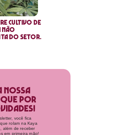
re cultivo de
a não
nta do setor.
a nossa
ique por
idades!​
etter, você fica
 que rolam na Kaya
, além de receber
tos em primeira mão!