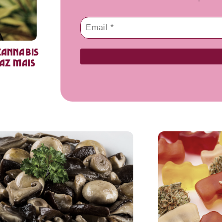
cannabis
faz mais