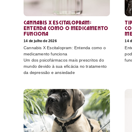
Cannabis X Escitalopram:
Ti
Entenda como o medicamento
co
funciona
me
14 de julho de 2026
14 d
Cannabis X Escitalopram: Entenda como o
Ent
medicamento funciona
pod
Um dos psicofármacos mais prescritos do
fun
mundo devido à sua eficácia no tratamento
da depressão e ansiedade