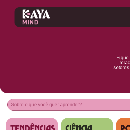
Fique 
rela
setore
tendências
Ciência
Po