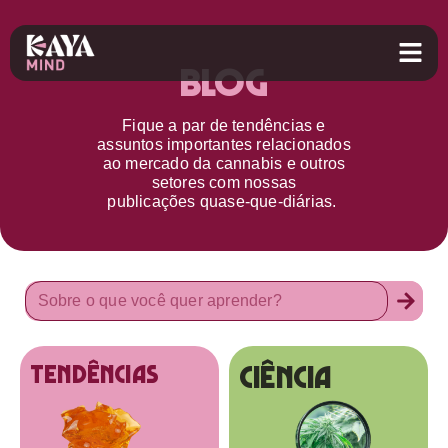
Blog
Fique a par d
e
tendências e
assuntos importantes relacionados
ao
mercado da cannabis
e outros
setores
com nossas
publicações
quase-que-diárias.
Ciência
tendências