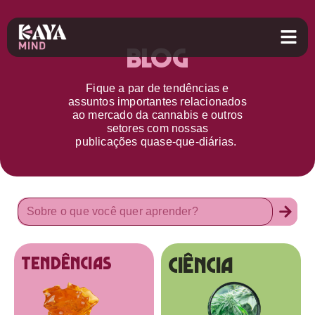
Blog
Fique a par d
e
tendências e
assuntos importantes relacionados
ao
mercado da cannabis
e outros
setores
com nossas
publicações
quase-que-diárias.
Ciência
tendências