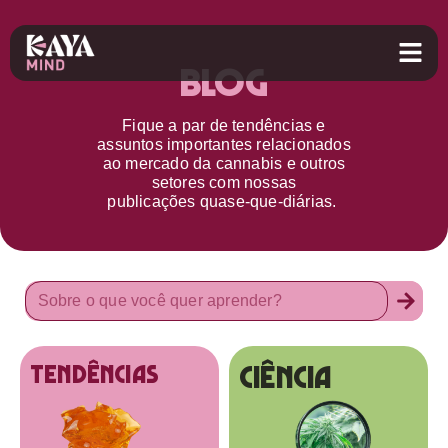
Blog
Fique a par d
e
tendências e
assuntos importantes relacionados
ao
mercado da cannabis
e outros
setores
com nossas
publicações
quase-que-diárias.
Ciência
tendências