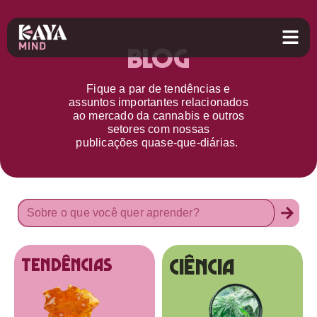
Blog
Fique a par d
e
tendências e
assuntos importantes relacionados
ao
mercado da cannabis
e outros
setores
com nossas
publicações
quase-que-diárias.
Ciência
tendências