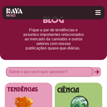
Blog
Fique a par d
e
tendências e
assuntos importantes relacionados
ao
mercado da cannabis
e outros
setores
com nossas
publicações
quase-que-diárias.
Ciência
tendências