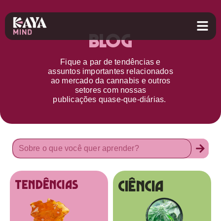
Blog
Fique a par d
e
tendências e
assuntos importantes relacionados
ao
mercado da cannabis
e outros
setores
com nossas
publicações
quase-que-diárias.
Ciência
tendências