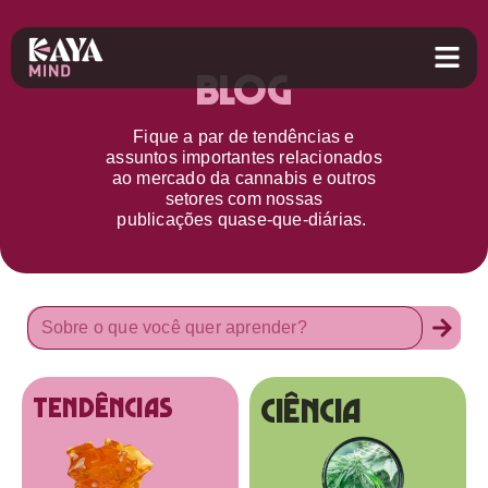
Blog
Fique a par d
e
tendências e
assuntos importantes relacionados
ao
mercado da cannabis
e outros
setores
com nossas
publicações
quase-que-diárias.
Ciência
tendências