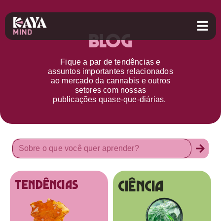
Blog
Fique a par d
e
tendências e
assuntos importantes relacionados
ao
mercado da cannabis
e outros
setores
com nossas
publicações
quase-que-diárias.
Ciência
tendências