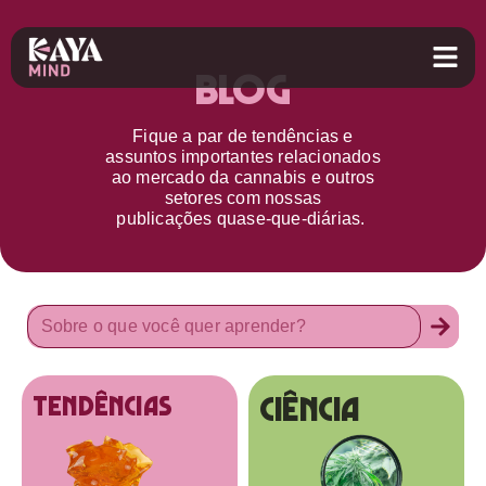
Blog
Fique a par d
e
tendências e
assuntos importantes relacionados
ao
mercado da cannabis
e outros
setores
com nossas
publicações
quase-que-diárias.
Ciência
tendências