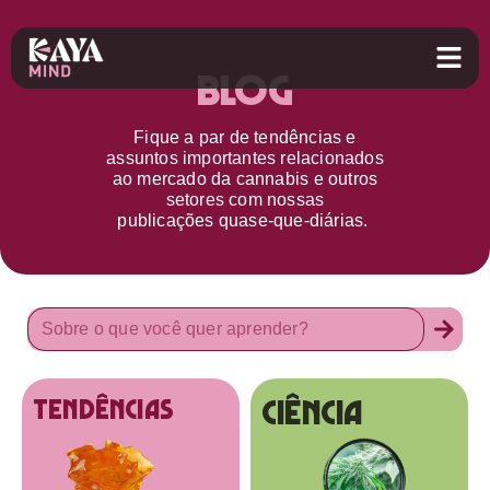
Blog
Fique a par d
e
tendências e
assuntos importantes relacionados
ao
mercado da cannabis
e outros
setores
com nossas
publicações
quase-que-diárias.
Ciência
tendências