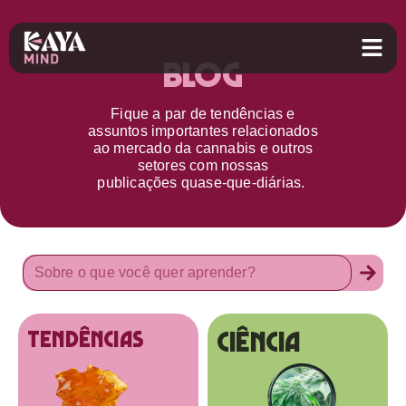
Blog
Fique a par d
e
tendências e
assuntos importantes relacionados
ao
mercado da cannabis
e outros
setores
com nossas
publicações
quase-que-diárias.
Ciência
tendências