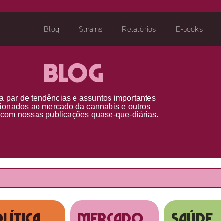
Blog
Strains
Relatórios
E-books
Blog
a par d
e
tendências e assuntos importantes
cionados ao
mercado da cannabis
e outros
s
com nossas publicações
quase-que-diárias.
lítica
MERCADO
SAÚDE