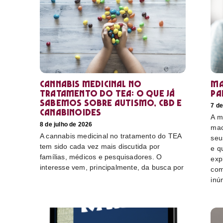
Cannabis medicinal no
Ma
tratamento do TEA: o que já
pa
sabemos sobre autismo, CBD e
7 de
canabinoides
A m
8 de julho de 2026
mac
A cannabis medicinal no tratamento do TEA
seu
tem sido cada vez mais discutida por
e q
famílias, médicos e pesquisadores. O
exp
interesse vem, principalmente, da busca por
com
inú