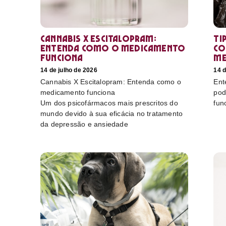
Cannabis X Escitalopram:
Ti
Entenda como o medicamento
co
funciona
me
14 de julho de 2026
14 d
Cannabis X Escitalopram: Entenda como o
Ent
medicamento funciona
pod
Um dos psicofármacos mais prescritos do
fun
mundo devido à sua eficácia no tratamento
da depressão e ansiedade