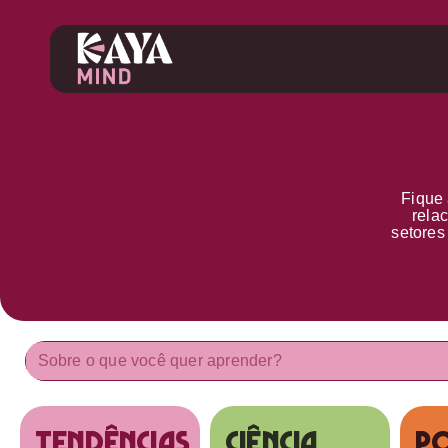
Fique 
rela
setore
tendências
Ciência
Po