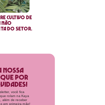
re cultivo de
a não
nta do setor.
a nossa
ique por
idades!​
etter, você fica
 que rolam na Kaya
, além de receber
tos em primeira mão!