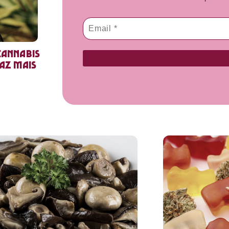
cannabis
faz mais