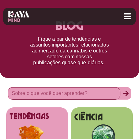
Blog
Fique a par d
e
tendências e
assuntos importantes relacionados
ao
mercado da cannabis
e outros
setores
com nossas
publicações
quase-que-diárias.
Ciência
tendências