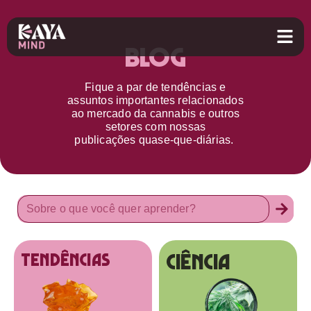
Blog
Fique a par d
e
tendências e
assuntos importantes relacionados
ao
mercado da cannabis
e outros
setores
com nossas
publicações
quase-que-diárias.
Ciência
tendências