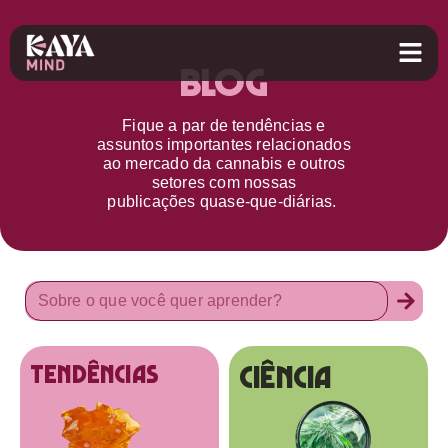
Blog
Fique a par d
e
tendências e
assuntos importantes relacionados
ao
mercado da cannabis
e outros
setores
com nossas
publicações
quase-que-diárias.
Ciência
tendências