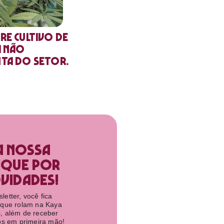
re cultivo de
a não
nta do setor.
a nossa
ique por
idades!​
etter, você fica
 que rolam na Kaya
, além de receber
tos em primeira mão!