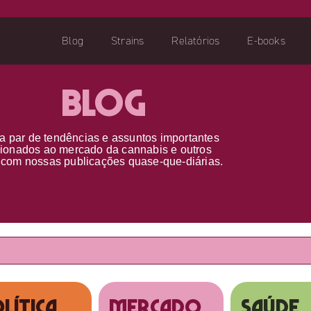
Blog
Strains
Relatórios
E-books
Blog
a par d
e
tendências e assuntos importantes
cionados ao
mercado da cannabis
e outros
s
com nossas publicações
quase-que-diárias.
lítica
MERCADO
SAÚDE