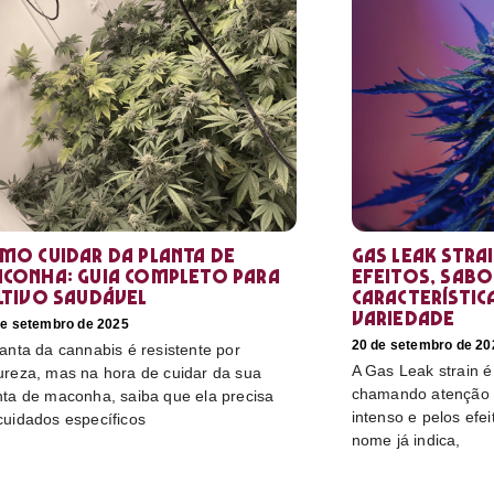
mo cuidar da planta de
Gas Leak stra
conha: guia completo para
efeitos, sabo
ltivo saudável
característic
variedade
de setembro de 2025
20 de setembro de 20
lanta da cannabis é resistente por
A Gas Leak strain 
ureza, mas na hora de cuidar da sua
chamando atenção p
nta de maconha, saiba que ela precisa
intenso e pelos efe
cuidados específicos
nome já indica,