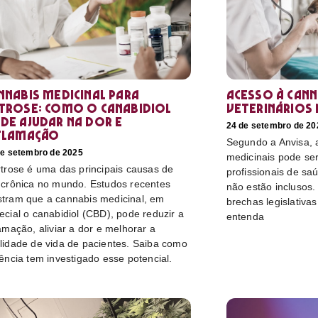
nnabis medicinal para
Acesso à cann
trose: como o canabidiol
veterinários 
de ajudar na dor e
24 de setembro de 20
flamação
Segundo a Anvisa, a
de setembro de 2025
medicinais pode ser
rtrose é uma das principais causas de
profissionais de sa
 crônica no mundo. Estudos recentes
não estão inclusos.
tram que a cannabis medicinal, em
brechas legislativa
ecial o canabidiol (CBD), pode reduzir a
entenda
lamação, aliviar a dor e melhorar a
lidade de vida de pacientes. Saiba como
iência tem investigado esse potencial.