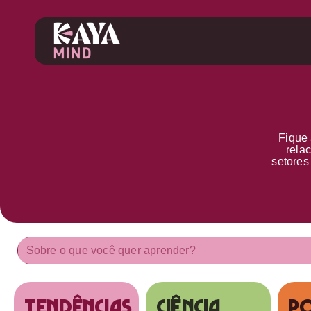
Fique 
rela
setore
tendências
Ciência
Po