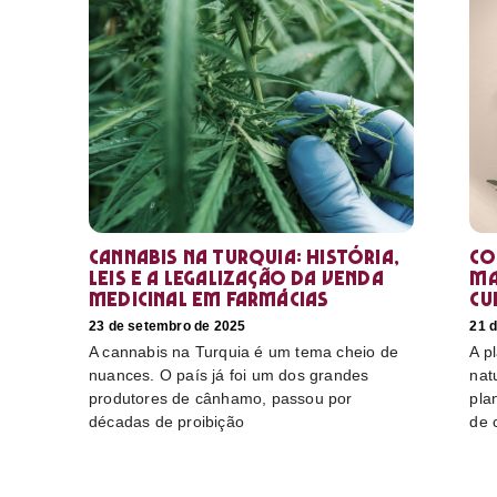
Cannabis na Turquia: história,
Co
leis e a legalização da venda
ma
medicinal em farmácias
cu
23 de setembro de 2025
21 
A cannabis na Turquia é um tema cheio de
A p
nuances. O país já foi um dos grandes
nat
produtores de cânhamo, passou por
pla
décadas de proibição
de 