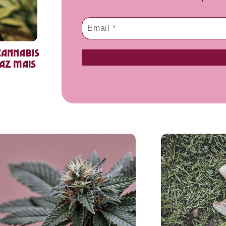
cannabis
faz mais