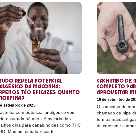
tudo revela potencial
Cachimbo de 
algésico da maconha:
completo par
rpenos tão eficazes quanto
aproveitar m
morfina?
16 de setembro de 20
de setembro de 2025
O cachimbo de mac
aconha com potencial analgésico vem
chamado de pipe d
do estudada há anos. A maioria dos
formas mais antiga
balhos olha para canabinoides como THC
de consumir cannabi
BD. Mas um estudo recente