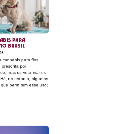
abis para
no Brasil
25
 cannabis para fins
 prescrita por
úde, mas os veterinários
 Há, no entanto, algumas
s que permitem esse uso;