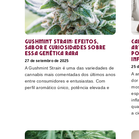
Gushmint Strain: efeitos,
Ca
sabor e curiosidades sobre
ar
essa genética rara
po
in
27 de setembro de 2025
25 
A Gushmint Strain é uma das variedades de
A a
cannabis mais comentadas dos últimos anos
dor
entre consumidores e entusiastas. Com
mos
perfil aromático único, potência elevada e
esp
inf
qua
a c