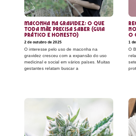
Maconha na gravidez: o que
Re
toda mãe precisa saber (guia
no
prático e honesto)
o 
2 de outubro de 2025
1 de
O interesse pelo uso de maconha na
O B
gravidez cresceu com a expansão do uso
rel
medicinal e social em vários países. Muitas
set
gestantes relatam buscar a
pro