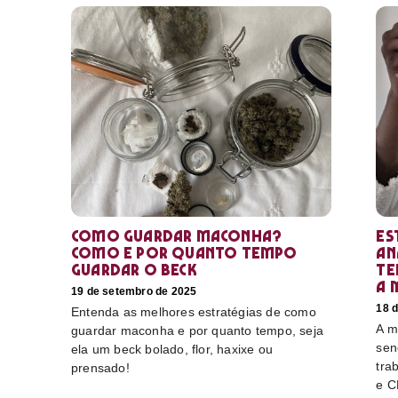
Como guardar maconha?
Es
Como e por quanto tempo
an
guardar o beck
te
a 
19 de setembro de 2025
18 
Entenda as melhores estratégias de como
A m
guardar maconha e por quanto tempo, seja
sen
ela um beck bolado, flor, haxixe ou
tra
prensado!
e C