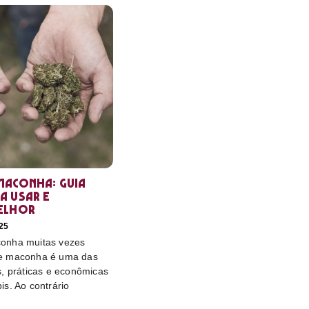
maconha: guia
a usar e
elhor
25
onha muitas vezes
e maconha é uma das
s, práticas e econômicas
s. Ao contrário