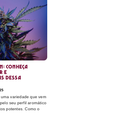
in: conheça
r e
as dessa
25
é uma variedade que vem
elo seu perfil aromático
itos potentes. Como o