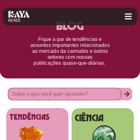
Blog
Fique a par d
e
tendências e
assuntos importantes relacionados
ao
mercado da cannabis
e outros
setores
com nossas
publicações
quase-que-diárias.
Ciência
tendências