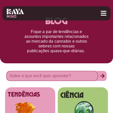
Blog
Fique a par d
e
tendências e
assuntos importantes relacionados
ao
mercado da cannabis
e outros
setores
com nossas
publicações
quase-que-diárias.
Ciência
tendências