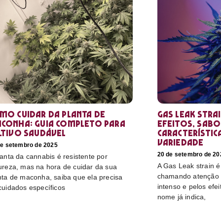
mo cuidar da planta de
Gas Leak stra
conha: guia completo para
efeitos, sabo
ltivo saudável
característic
variedade
de setembro de 2025
20 de setembro de 20
lanta da cannabis é resistente por
A Gas Leak strain 
ureza, mas na hora de cuidar da sua
chamando atenção p
nta de maconha, saiba que ela precisa
intenso e pelos efe
cuidados específicos
nome já indica,