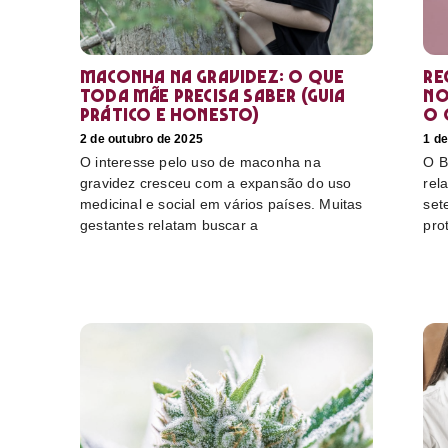
Maconha na gravidez: o que
Re
toda mãe precisa saber (guia
no
prático e honesto)
o 
2 de outubro de 2025
1 de
O interesse pelo uso de maconha na
O B
gravidez cresceu com a expansão do uso
rel
medicinal e social em vários países. Muitas
set
gestantes relatam buscar a
pro