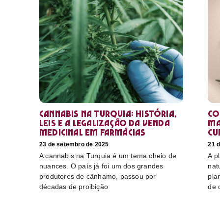
Cannabis na Turquia: história,
Co
leis e a legalização da venda
ma
medicinal em farmácias
cu
23 de setembro de 2025
21 
A cannabis na Turquia é um tema cheio de
A p
nuances. O país já foi um dos grandes
nat
produtores de cânhamo, passou por
pla
décadas de proibição
de 