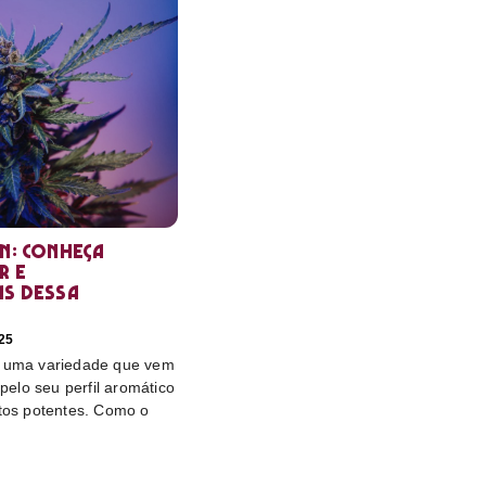
in: conheça
r e
as dessa
25
é uma variedade que vem
elo seu perfil aromático
itos potentes. Como o