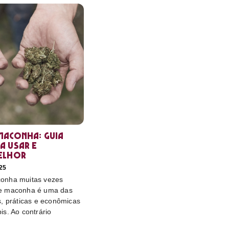
maconha: guia
a usar e
elhor
25
onha muitas vezes
e maconha é uma das
s, práticas e econômicas
s. Ao contrário