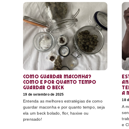
Como guardar maconha?
Es
Como e por quanto tempo
an
guardar o beck
te
a 
19 de setembro de 2025
18 
Entenda as melhores estratégias de como
A m
guardar maconha e por quanto tempo, seja
sen
ela um beck bolado, flor, haxixe ou
tra
prensado!
e C