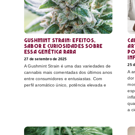
Gushmint Strain: efeitos,
Ca
sabor e curiosidades sobre
ar
essa genética rara
po
in
27 de setembro de 2025
25 
A Gushmint Strain é uma das variedades de
A a
cannabis mais comentadas dos últimos anos
dor
entre consumidores e entusiastas. Com
mos
perfil aromático único, potência elevada e
esp
inf
qua
a c