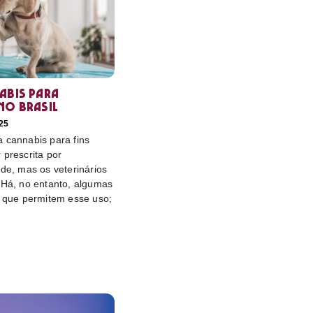
abis para
no Brasil
25
 cannabis para fins
 prescrita por
úde, mas os veterinários
 Há, no entanto, algumas
s que permitem esse uso;