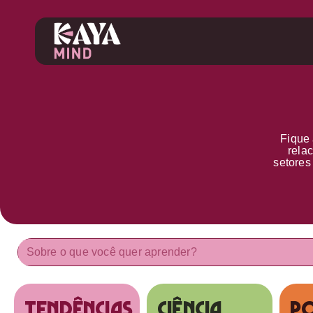
Fique 
rela
setore
tendências
Ciência
Po