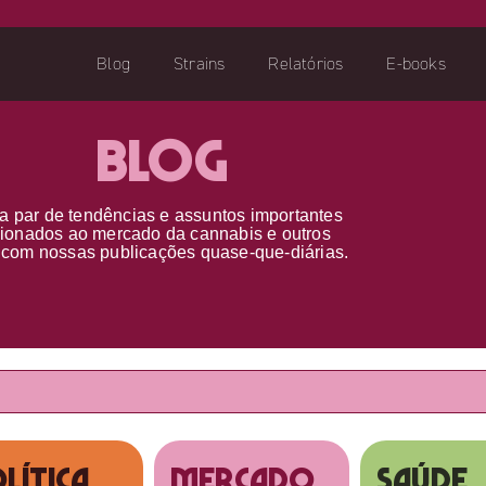
Blog
Strains
Relatórios
E-books
Blog
a par d
e
tendências e assuntos importantes
cionados ao
mercado da cannabis
e outros
s
com nossas publicações
quase-que-diárias.
lítica
MERCADO
SAÚDE