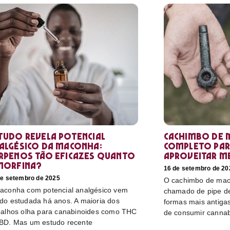
tudo revela potencial
Cachimbo de 
algésico da maconha:
completo par
rpenos tão eficazes quanto
aproveitar m
morfina?
16 de setembro de 20
de setembro de 2025
O cachimbo de mac
aconha com potencial analgésico vem
chamado de pipe d
do estudada há anos. A maioria dos
formas mais antiga
balhos olha para canabinoides como THC
de consumir cannabi
BD. Mas um estudo recente