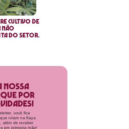
re cultivo de
a não
nta do setor.
a nossa
ique por
idades!​
etter, você fica
 que rolam na Kaya
, além de receber
tos em primeira mão!