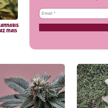
cannabis
faz mais