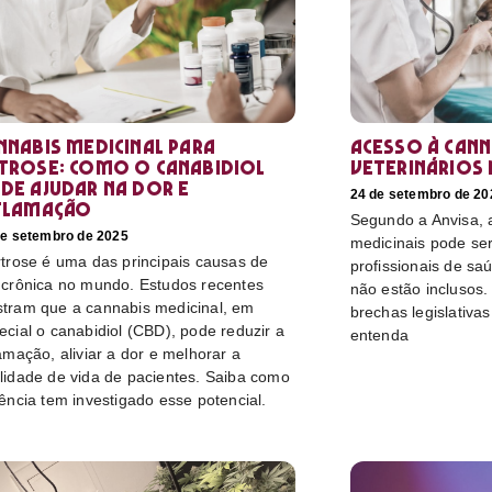
nnabis medicinal para
Acesso à cann
trose: como o canabidiol
veterinários 
de ajudar na dor e
24 de setembro de 20
flamação
Segundo a Anvisa, a
de setembro de 2025
medicinais pode ser
rtrose é uma das principais causas de
profissionais de sa
 crônica no mundo. Estudos recentes
não estão inclusos.
tram que a cannabis medicinal, em
brechas legislativa
ecial o canabidiol (CBD), pode reduzir a
entenda
lamação, aliviar a dor e melhorar a
lidade de vida de pacientes. Saiba como
iência tem investigado esse potencial.