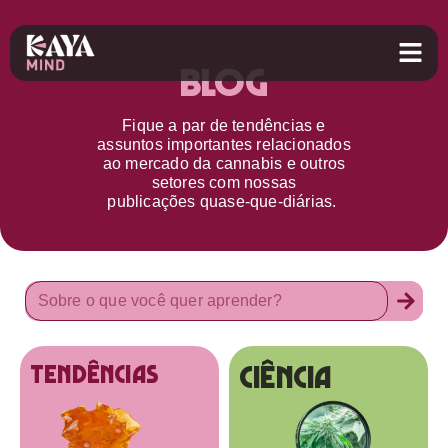
Blog
Fique a par d
e
tendências e
assuntos importantes relacionados
ao
mercado da cannabis
e outros
setores
com nossas
publicações
quase-que-diárias.
Ciência
tendências