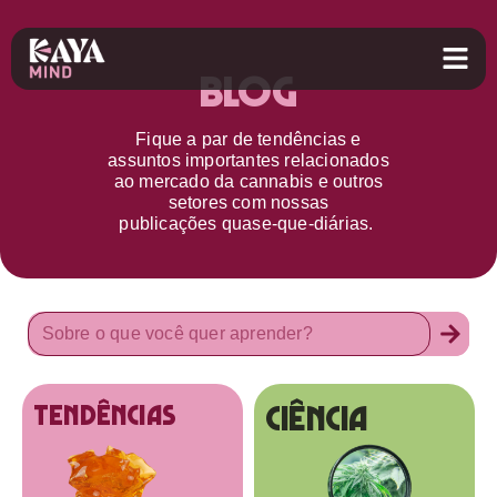
Blog
Fique a par d
e
tendências e
assuntos importantes relacionados
ao
mercado da cannabis
e outros
setores
com nossas
publicações
quase-que-diárias.
Ciência
tendências