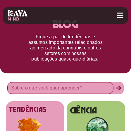
Blog
Fique a par d
e
tendências e
assuntos importantes relacionados
ao
mercado da cannabis
e outros
setores
com nossas
publicações
quase-que-diárias.
Ciência
tendências