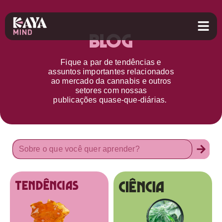
Blog
Fique a par d
e
tendências e
assuntos importantes relacionados
ao
mercado da cannabis
e outros
setores
com nossas
publicações
quase-que-diárias.
Ciência
tendências