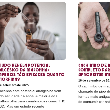
tudo revela potencial
Cachimbo de 
algésico da maconha:
completo par
rpenos tão eficazes quanto
aproveitar m
morfina?
16 de setembro de 20
de setembro de 2025
O cachimbo de mac
aconha com potencial analgésico vem
chamado de pipe d
do estudada há anos. A maioria dos
formas mais antiga
balhos olha para canabinoides como THC
de consumir cannabi
BD. Mas um estudo recente