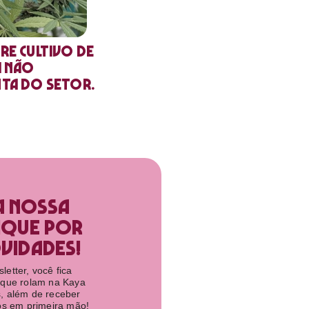
re cultivo de
a não
nta do setor.
a nossa
ique por
idades!​
etter, você fica
 que rolam na Kaya
, além de receber
tos em primeira mão!