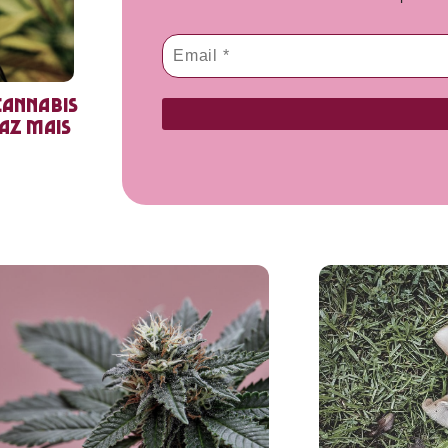
cannabis
faz mais