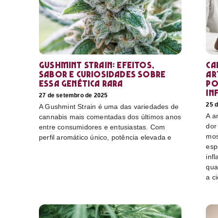
Gushmint Strain: efeitos,
Ca
sabor e curiosidades sobre
ar
essa genética rara
po
in
27 de setembro de 2025
25 
A Gushmint Strain é uma das variedades de
A a
cannabis mais comentadas dos últimos anos
dor
entre consumidores e entusiastas. Com
mos
perfil aromático único, potência elevada e
esp
inf
qua
a c