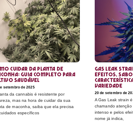
mo cuidar da planta de
Gas Leak stra
conha: guia completo para
efeitos, sabo
ltivo saudável
característic
variedade
de setembro de 2025
20 de setembro de 20
lanta da cannabis é resistente por
A Gas Leak strain 
ureza, mas na hora de cuidar da sua
chamando atenção p
nta de maconha, saiba que ela precisa
intenso e pelos efe
cuidados específicos
nome já indica,