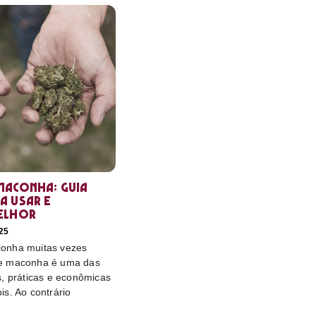
maconha: guia
a usar e
elhor
25
onha muitas vezes
e maconha é uma das
s, práticas e econômicas
s. Ao contrário