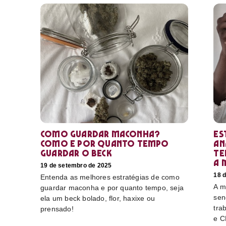
Como guardar maconha?
Es
Como e por quanto tempo
an
guardar o beck
te
a 
19 de setembro de 2025
18 
Entenda as melhores estratégias de como
A m
guardar maconha e por quanto tempo, seja
sen
ela um beck bolado, flor, haxixe ou
tra
prensado!
e C