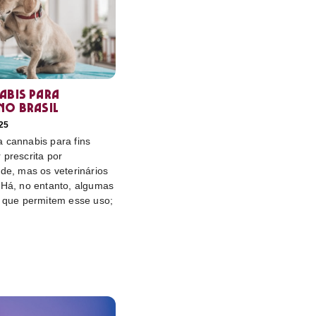
abis para
no Brasil
25
 cannabis para fins
 prescrita por
úde, mas os veterinários
 Há, no entanto, algumas
s que permitem esse uso;