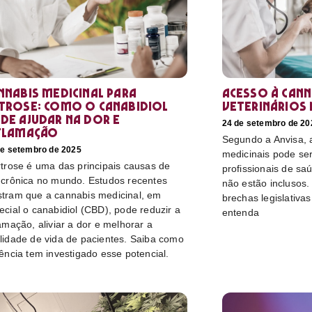
nnabis medicinal para
Acesso à cann
trose: como o canabidiol
veterinários 
de ajudar na dor e
24 de setembro de 20
flamação
Segundo a Anvisa, a
de setembro de 2025
medicinais pode ser
rtrose é uma das principais causas de
profissionais de sa
 crônica no mundo. Estudos recentes
não estão inclusos.
tram que a cannabis medicinal, em
brechas legislativa
ecial o canabidiol (CBD), pode reduzir a
entenda
lamação, aliviar a dor e melhorar a
lidade de vida de pacientes. Saiba como
iência tem investigado esse potencial.