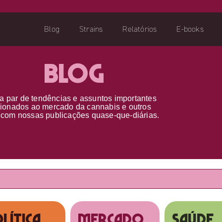
Blog
Strains
Relatórios
E-books
Blog
a par d
e
tendências e assuntos importantes
cionados ao
mercado da cannabis
e outros
s
com nossas publicações
quase-que-diárias.
lítica
MERCADO
SAÚDE