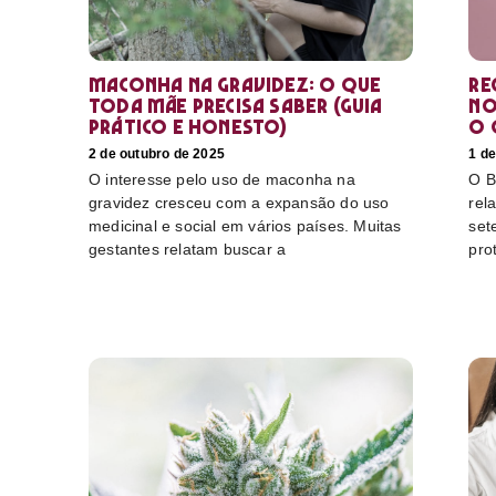
Maconha na gravidez: o que
Re
toda mãe precisa saber (guia
no
prático e honesto)
o 
2 de outubro de 2025
1 de
O interesse pelo uso de maconha na
O B
gravidez cresceu com a expansão do uso
rel
medicinal e social em vários países. Muitas
set
gestantes relatam buscar a
pro