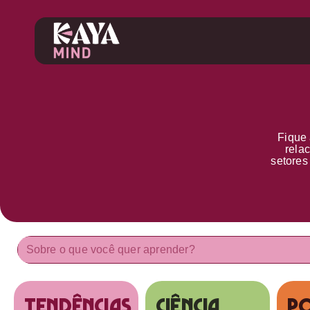
Fique 
rela
setore
tendências
Ciência
Po