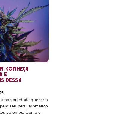
in: conheça
r e
as dessa
25
é uma variedade que vem
elo seu perfil aromático
itos potentes. Como o