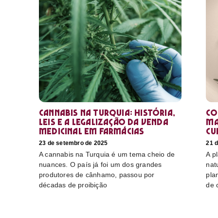
Cannabis na Turquia: história,
Co
leis e a legalização da venda
ma
medicinal em farmácias
cu
23 de setembro de 2025
21 
A cannabis na Turquia é um tema cheio de
A p
nuances. O país já foi um dos grandes
nat
produtores de cânhamo, passou por
pla
décadas de proibição
de 