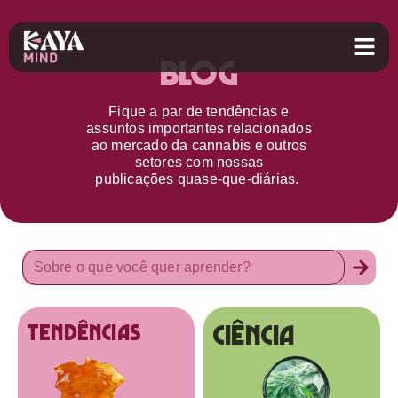
Blog
Fique a par d
e
tendências e
assuntos importantes relacionados
ao
mercado da cannabis
e outros
setores
com nossas
publicações
quase-que-diárias.
Ciência
tendências