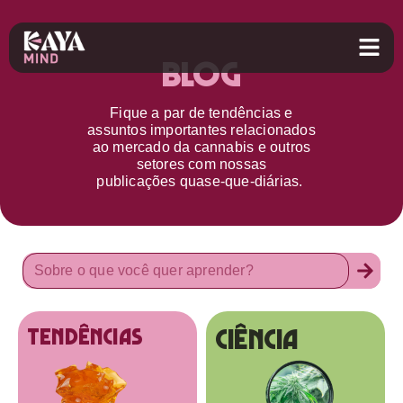
Blog
Fique a par d
e
tendências e
assuntos importantes relacionados
ao
mercado da cannabis
e outros
setores
com nossas
publicações
quase-que-diárias.
Ciência
tendências