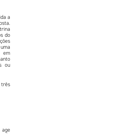
ida a
osta.
rina
os do
ções
 uma
a em
Santo
s ou
três
e age