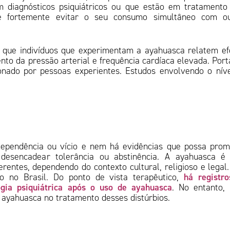
 diagnósticos psiquiátricos ou que estão em tratament
se fortemente evitar o seu consumo simultâneo com ou
m que indivíduos que experimentam a ayahuasca relatem ef
nto da pressão arterial e frequência cardíaca elevada. Port
onado por pessoas experientes. Estudos envolvendo o nív
dependência ou vício e nem há evidências que possa pro
desencadear tolerância ou abstinência. A ayahuasca é
rentes, dependendo do contexto cultural, religioso e lega
há registro
o no Brasil. Do ponto de vista terapêutico,
ogia psiquiátrica após o uso de ayahuasca
. No entanto,
a ayahuasca no tratamento desses distúrbios.