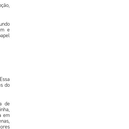
ção,
fundo
iam e
papel
 Essa
as do
ra de
inha,
ca em
enas,
iores