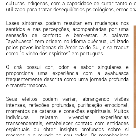
culturas indígenas, com a capacidade de curar tanto o
utilizado para tratar desequilíbrios psicológicos, emociona
Esses sintomas podem resultar em mudanças nos
sentidos e nas percepções, acompanhadas por uma
sensação de conforto e bem-estar. A palavra
“ayahuasca” tem origem no idioma quéchua, utilizado
pelos povos indígenas da América do Sul, e se traduz
como “o vinho dos espíritos” em português.
O chá possui cor, odor e sabor singulares e
proporciona uma experiência com a ayahuasca
frequentemente descrita como uma jornada profunda
e transformadora.
Seus efeitos podem variar, abrangendo visões
intensas, reflexões profundas, purificação emocional,
momentos de catarse e conexões espirituais. Muitos
indivíduos relatam vivenciar experiências
transcendentais, estabelecer contato com entidades
espirituais ou obter insights profundos sobre si
mesmos e o mundo ao seu redor. Os reconhecidos