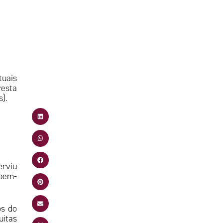
tuais
resta
s).
erviu
 bem-
os do
itas