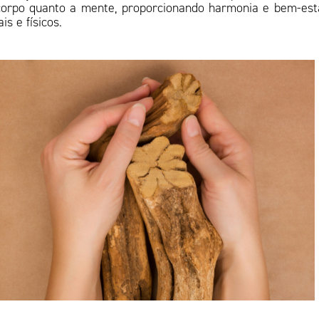
 corpo quanto a mente, proporcionando harmonia e bem-est
is e físicos.