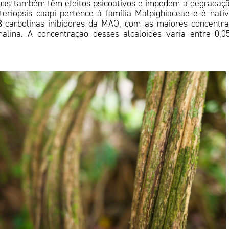
olhas também têm efeitos psicoativos e impedem a degradaç
riopsis caapi pertence à família Malpighiaceae e é nati
β-carbolinas inibidores da MAO, com as maiores concentr
alina. A concentração desses alcaloides varia entre 0,