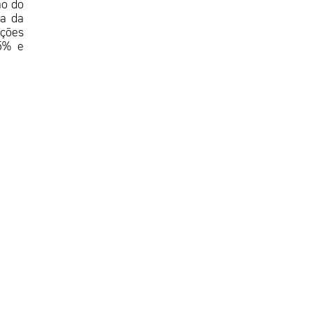
ão do
va da
ações
05% e