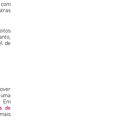
o com
tras
eitos
anto,
el de
mover
 uma
l. Em
s de
 mais