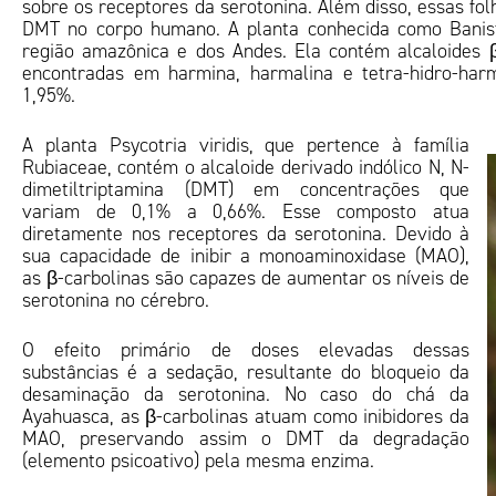
sobre os receptores da serotonina. Além disso, essas f
DMT no corpo humano. A planta conhecida como Baniste
região amazônica e dos Andes. Ela contém alcaloides 
encontradas em harmina, harmalina e tetra-hidro-harm
1,95%.
A planta Psycotria viridis, que pertence à família
Rubiaceae, contém o alcaloide derivado indólico N, N-
dimetiltriptamina (DMT) em concentrações que
variam de 0,1% a 0,66%. Esse composto atua
diretamente nos receptores da serotonina. Devido à
sua capacidade de inibir a monoaminoxidase (MAO),
as β-carbolinas são capazes de aumentar os níveis de
serotonina no cérebro.
O efeito primário de doses elevadas dessas
substâncias é a sedação, resultante do bloqueio da
desaminação da serotonina. No caso do chá da
Ayahuasca, as β-carbolinas atuam como inibidores da
MAO, preservando assim o DMT da degradação
(elemento psicoativo) pela mesma enzima.