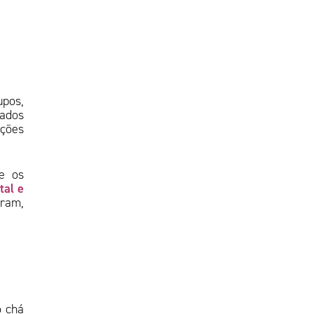
upos,
sados
ições
e os
tal e
tram,
o chá