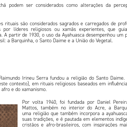
 chá podem ser considerados como alterações da percep
s rituais são considerados sagrados e carregados de pro
os por líderes religiosos ou xamãs experientes, que gu
a. A partir de 1930, o uso da Ayahuasca desempenhou um 
asil: a Barquinha, o Santo Daime e a União do Vegetal.
Raimundo Irineu Serra fundou a religião do Santo Daime.
te contexto), em rituais religiosos baseados em influênci
s afro e do xamanismo.
Por volta 1940, foi fundada por Daniel Perei
Mattos, também no interior do Acre, a Barqu
uma religião que também incorpora a ayahuas
suas tradições, e é pautada em elementos indíg
cristãos e afro-brasileiros, com inspirações ma