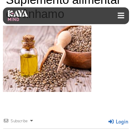
e cânhamo
Login
Subscribe