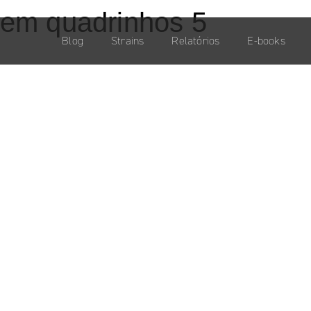
 em quadrinhos 5
Blog
Strains
Relatórios
E-books