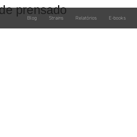
de prensado
Blog
Strains
Relatórios
E-books