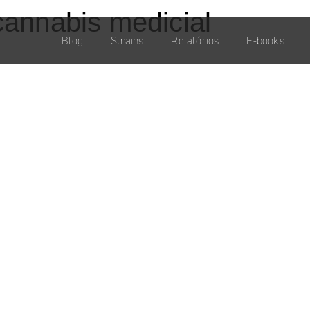
cannabis medicial
Blog
Strains
Relatórios
E-books