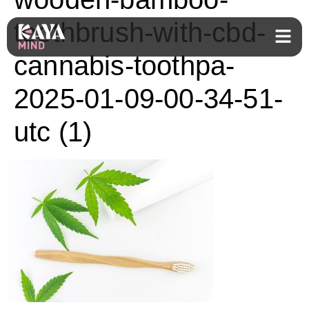
toothbrush-with-cbd-
cannabis-toothpa-
2025-01-09-00-34-51-
utc (1)