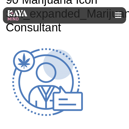
Set_expanded_Marijua
Consultant