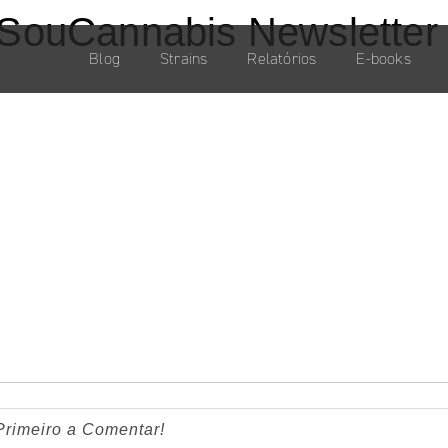
 SouCannabis Newslette
Blog
Strains
Relatórios
E-books