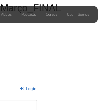
r Março_FINAL
Vídeos
Podcasts
Cursos
Quem Somos
Login