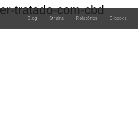
ser-tratado-com-cbd
Blog
Strains
Relatórios
E-books