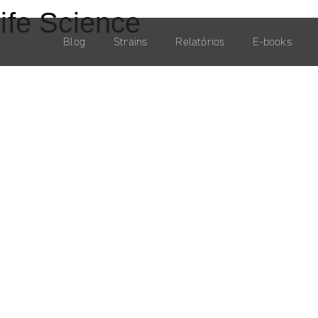
ife Science
Blog
Strains
Relatórios
E-books