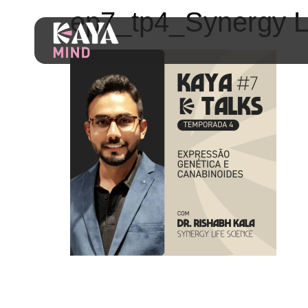
ep7_tp4_Synergy L