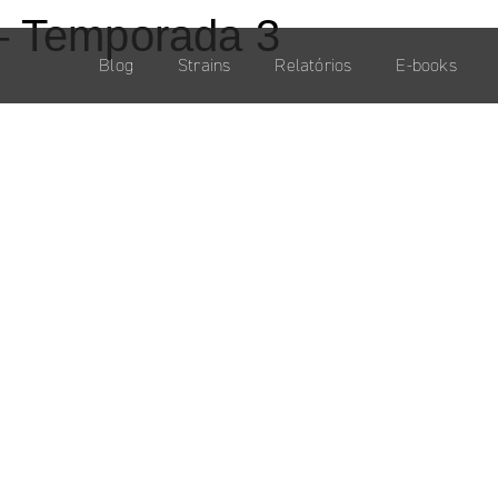
– Temporada 3
Blog
Strains
Relatórios
E-books