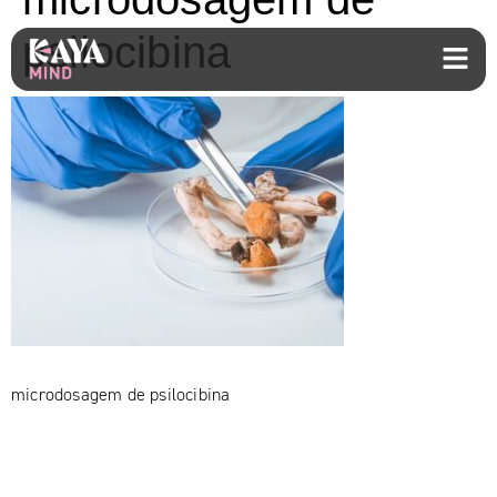
psilocibina
microdosagem de psilocibina