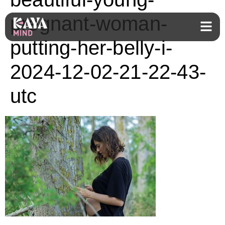
pregnant-woman-
putting-her-belly-i-
2024-12-02-21-22-43-
utc