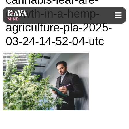
growth-in-a-hemp-
agriculture-pla-2025-
03-24-14-52-04-utc