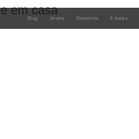
xe em casa
Blog
Strains
Relatórios
E-books