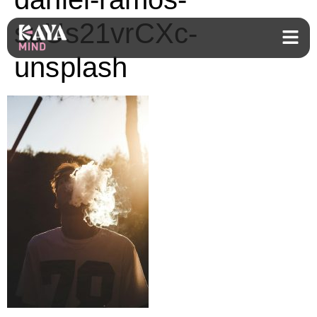
suUs21vrCXc-
unsplash