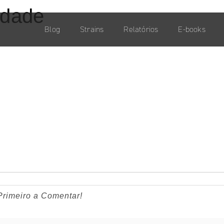
idade
Blog
Strains
Relatórios
E-books